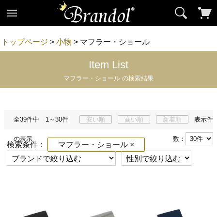
トップページ
>
小物
> マフラー・ショール
Item List
マフラー・ショール の検索結果
全39件中 1～30件
安い順
高い順
新着順
表示件
の表示
数：
検索条件：
マフラー・ショール ×