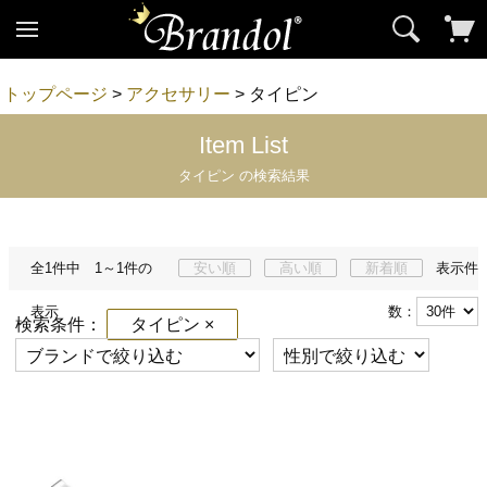
トップページ
>
アクセサリー
> タイピン
Item List
タイピン の検索結果
全1件中 1～1件の
安い順
高い順
新着順
表示件
表示
数：
検索条件：
タイピン ×