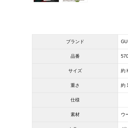
ブランド
GU
品番
57
サイズ
約 
重さ
約 
仕様
素材
ウ