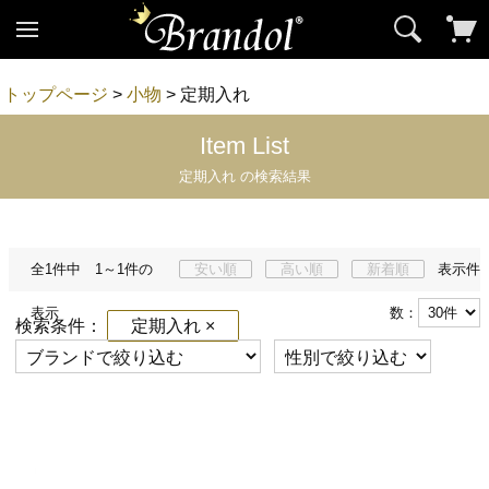
トップページ
>
小物
> 定期入れ
Item List
定期入れ の検索結果
全1件中 1～1件の
安い順
高い順
新着順
表示件
表示
数：
検索条件：
定期入れ ×