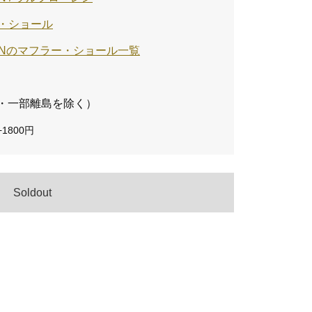
・ショール
URENのマフラー・ショール一覧
・一部離島を除く）
1800円
Soldout