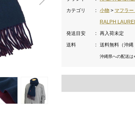
カテゴリ
:
小物
>
マフラー
RALPH LA
発送目安
:
再入荷未定
送料
:
送料無料（沖縄
沖縄県への配送は+