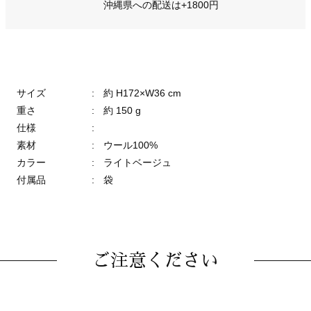
沖縄県への配送は+1800円
サイズ
:
約 H172×W36 cm
重さ
:
約 150 g
仕様
:
素材
:
ウール100%
カラー
:
ライトベージュ
付属品
:
袋
ご注意ください