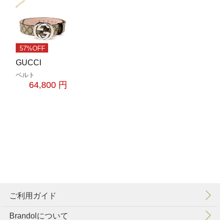
57%OFF
GUCCI
ベルト
64,800 円
ご利用ガイド
Brandolについて