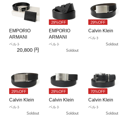
29%OFF
29%OFF
EMPORIO
EMPORIO
Calvin Klein
ARMANI
ARMANI
ベルト
Soldout
ベルト
ベルト
20,800 円
Soldout
29%OFF
29%OFF
70%OFF
Calvin Klein
Calvin Klein
Calvin Klein
ベルト
ベルト
ベルト
Soldout
Soldout
Soldout