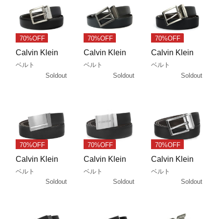
70%OFF
70%OFF
70%OFF
Calvin Klein
Calvin Klein
Calvin Klein
ベルト
ベルト
ベルト
Soldout
Soldout
Soldout
70%OFF
70%OFF
70%OFF
Calvin Klein
Calvin Klein
Calvin Klein
ベルト
ベルト
ベルト
Soldout
Soldout
Soldout