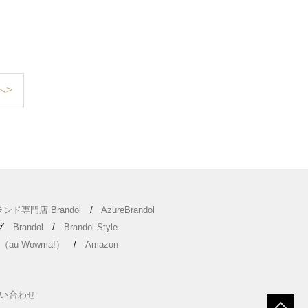
へ>
ンド専門店 Brandol
/
AzureBrandol
ング
Brandol
/
Brandol Style
（au Wowma!）
/
Amazon
い合わせ