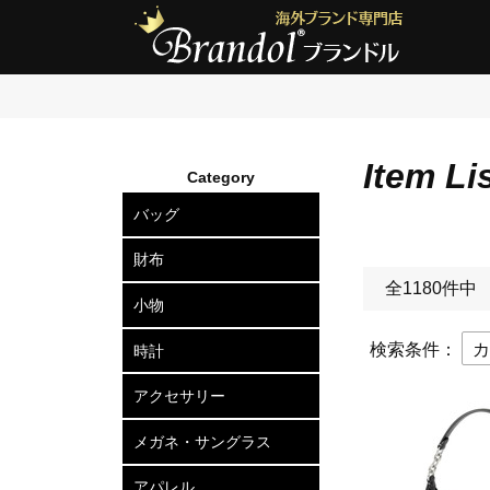
Item Li
Category
バッグ
ショルダーバッグ
2wayトートバッグ
トートバッグ
ボディバッグ
リュックサック
セカンドバッグ
ビジネスバッグ
アタッシュケース
ハードケース
ボストンバッグ
スーツケース
ビジネスキャリー
財布
全1180件中
長財布
二つ折り財布
三つ折り財布
小銭入れ
小物
カードケース
定期入れ
名刺入れ
キーケース
キーリング
ポーチ
ベルト
マネークリップ
ネクタイピン
カフスボタン
ウォレットチェーン
傘
検索条件：
時計
メンズ腕時計
レディース腕時計
アクセサリー
ピアス
ネックレス
ブレスレット
リング
ヘアアクセサリー
メガネ・サングラス
メガネフレーム
サングラス
アパレル