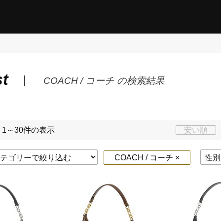
st
COACH / コーチ の検索結果
 1～30件の表示
安い順
COACH / コーチ ×