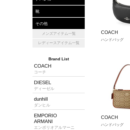
アパレル
帽子
マフラー・ショール
靴
レザーシューズ
パンプス
スニーカー
その他
COACH
メンズアイテム一覧
キッチン雑貨
ホームフレグランス
消臭グッズ
ハンドバッグ
レディースアイテム一覧
Brand List
COACH
コーチ
DIESEL
ディーゼル
dunhill
ダンヒル
EMPORIO
COACH
ARMANI
ハンドバッグ
エンポリオアルマーニ