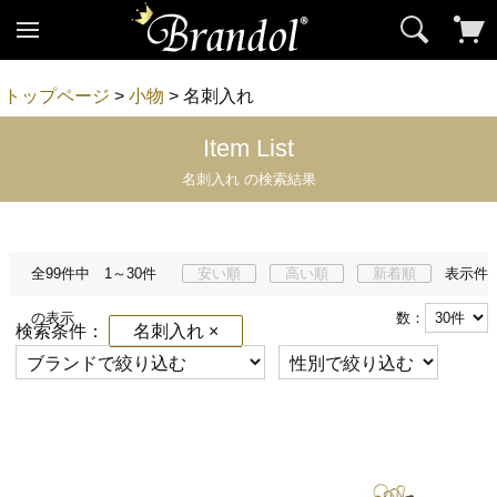
トップページ
>
小物
> 名刺入れ
Item List
名刺入れ の検索結果
全99件中 1～30件
安い順
高い順
新着順
表示件
の表示
数：
検索条件：
名刺入れ ×