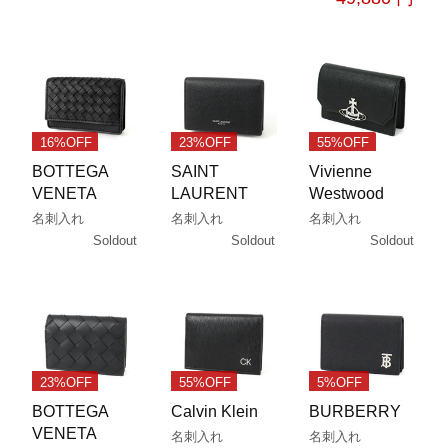
16%OFF
23%OFF
55%OFF
BOTTEGA
SAINT
Vivienne
VENETA
LAURENT
Westwood
名刺入れ
名刺入れ
名刺入れ
Soldout
Soldout
Soldout
23%OFF
55%OFF
5%OFF
BOTTEGA
Calvin Klein
BURBERRY
VENETA
名刺入れ
名刺入れ