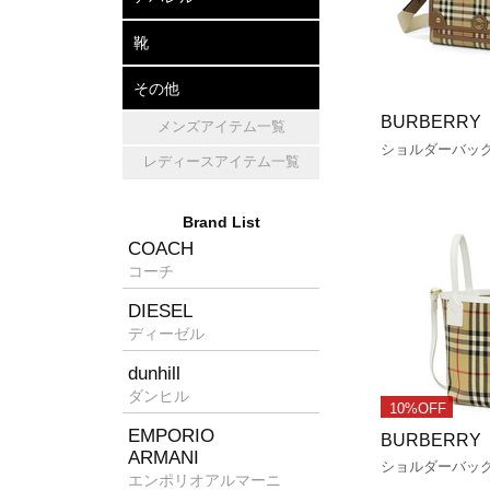
アパレル
帽子
マフラー・ショール
靴
レザーシューズ
パンプス
スニーカー
その他
BURBERRY
メンズアイテム一覧
キッチン雑貨
ホームフレグランス
消臭グッズ
ショルダーバッ
レディースアイテム一覧
Brand List
COACH
コーチ
DIESEL
ディーゼル
dunhill
ダンヒル
10%OFF
EMPORIO
BURBERRY
ARMANI
ショルダーバッ
エンポリオアルマーニ