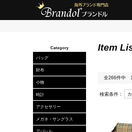
Item Li
Category
バッグ
ショルダーバッグ
2wayトートバッグ
トートバッグ
ボディバッグ
リュックサック
セカンドバッグ
ビジネスバッグ
アタッシュケース
ハードケース
ボストンバッグ
スーツケース
ビジネスキャリー
財布
全266件中 
長財布
二つ折り財布
三つ折り財布
小銭入れ
小物
カードケース
定期入れ
名刺入れ
キーケース
キーリング
ポーチ
ベルト
マネークリップ
ネクタイピン
カフスボタン
ウォレットチェーン
傘
検索条件：
時計
メンズ腕時計
レディース腕時計
アクセサリー
ピアス
ネックレス
ブレスレット
リング
ヘアアクセサリー
メガネ・サングラス
メガネフレーム
サングラス
アパレル