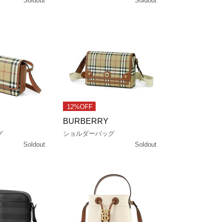
Soldout
Soldout
12%OFF
BURBERRY
グ
ショルダーバッグ
Soldout
Soldout