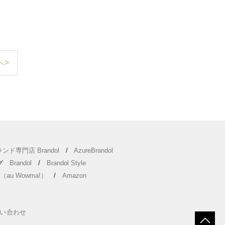
へ>
ンド専門店 Brandol
/
AzureBrandol
ング
Brandol
/
Brandol Style
（au Wowma!）
/
Amazon
い合わせ