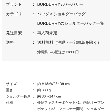
ブランド
:
BURBERRY / バーバリー
カテゴリ
:
バッグ
>
ショルダーバッグ
BURBERRYのショルダーバッグ一覧
発送目安
:
再入荷未定
送料
:
送料無料（沖縄・一部離島を除く）
沖縄県への配送は+1800円
サイズ
:
約 H18×W25×D9 cm
重さ
:
約 330 g
ショルダー長さ
:
約 80〜147 cm
仕様
:
外側ファスナーポケット×1、内側オープン
ポケット×2、ファスナー開閉、ショルダー