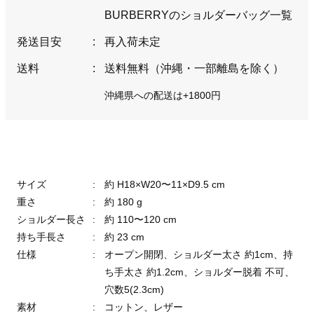
BURBERRYのショルダーバッグ一覧
発送目安
:
再入荷未定
送料
:
送料無料（沖縄・一部離島を除く）
沖縄県への配送は+1800円
サイズ
:
約 H18×W20〜11×D9.5 cm
重さ
:
約 180 g
ショルダー長さ
:
約 110〜120 cm
持ち手長さ
:
約 23 cm
仕様
:
オープン開閉、ショルダー太さ 約1cm、持
ち手太さ 約1.2cm、ショルダー脱着 不可、
穴数5(2.3cm)
素材
:
コットン、レザー