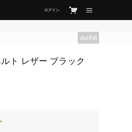
ログイン
dunhill
ル ベルト レザー ブラック
ル