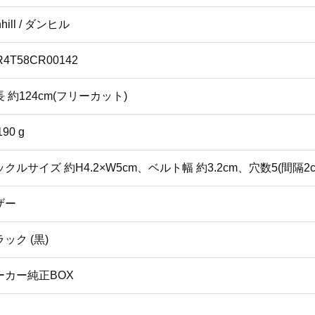
nhill / ダンヒル
R4T58CR00142
 約124cm(フリーカット)
190 g
ックルサイズ 約H4.2×W5cm、ベルト幅 約3.2cm、穴数5(間
ザー
ック (黒)
ーカー純正BOX