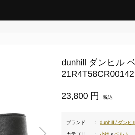
dunhill ダンヒ
21R4T58CR00142
23,800 円
税込
ブランド
:
dunhill / ダンヒ
カテゴリ
:
小物
>
ベルト