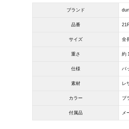
ブランド
du
品番
21
サイズ
全長
重さ
約 
仕様
バ
素材
レ
カラー
ブラ
付属品
メ