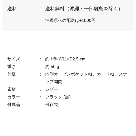
送料
:
送料無料（沖縄・一部離島を除く）
沖縄県への配送は+1800円
サイズ
:
約 H8×W11×D2.5 cm
重さ
:
約 50 g
仕様
:
内側オープンポケット×1、カード×1、スナ
ップ開閉
素材
:
レザー
カラー
:
ブラック (黒)
付属品
:
保存袋