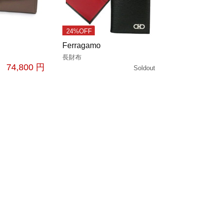
24%OFF
Ferragamo
長財布
74,800 円
Soldout