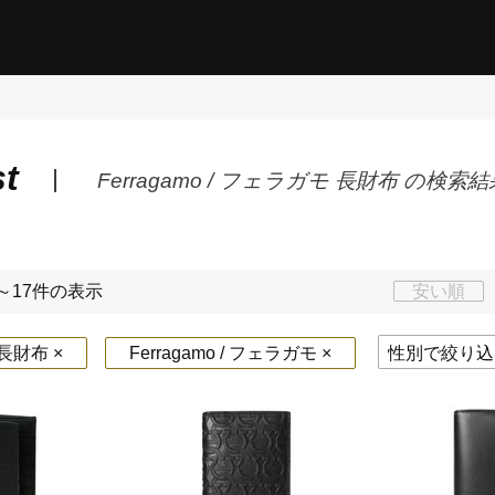
st
Ferragamo / フェラガモ 長財布 の検索結
～17件の表示
安い順
財布 ×
Ferragamo / フェラガモ ×