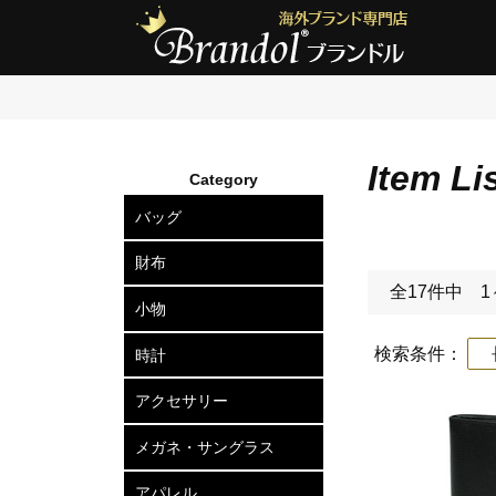
Item Li
Category
バッグ
ショルダーバッグ
2wayトートバッグ
トートバッグ
ボディバッグ
リュックサック
セカンドバッグ
ビジネスバッグ
アタッシュケース
ハードケース
ボストンバッグ
スーツケース
ビジネスキャリー
財布
全17件中 1
長財布
二つ折り財布
三つ折り財布
小銭入れ
小物
カードケース
定期入れ
名刺入れ
キーケース
キーリング
ポーチ
ベルト
マネークリップ
ネクタイピン
カフスボタン
ウォレットチェーン
傘
検索条件：
長
時計
メンズ腕時計
レディース腕時計
アクセサリー
ピアス
ネックレス
ブレスレット
リング
ヘアアクセサリー
メガネ・サングラス
メガネフレーム
サングラス
アパレル