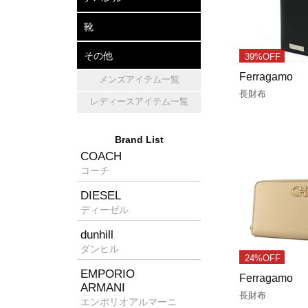
アパレル
帽子
マフラー・ショール
靴
レザーシューズ
パンプス
スニーカー
その他
39%OFF
Ferragamo
メンズアイテム一覧
キッチン雑貨
ホームフレグランス
消臭グッズ
長財布
レディースアイテム一覧
Brand List
COACH
コーチ
DIESEL
ディーゼル
dunhill
ダンヒル
24%OFF
EMPORIO
Ferragamo
ARMANI
長財布
エンポリオアルマーニ