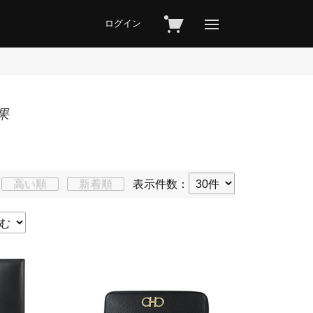
ログイン
果
高い順
新着順
表示件数：