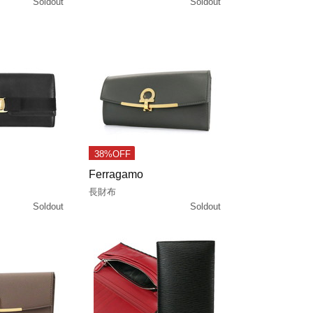
Soldout
Soldout
38%OFF
Ferragamo
長財布
Soldout
Soldout