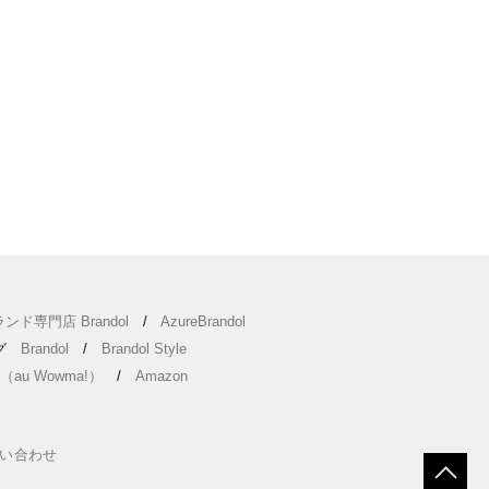
ンド専門店 Brandol
/
AzureBrandol
ング
Brandol
/
Brandol Style
（au Wowma!）
/
Amazon
い合わせ