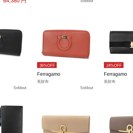
64,380 円
Soldout
36%OFF
24%OFF
Ferragamo
Ferragamo
長財布
長財布
Soldout
Soldout