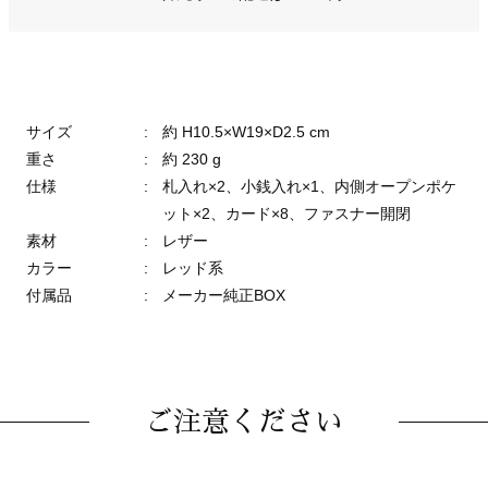
サイズ
:
約 H10.5×W19×D2.5 cm
重さ
:
約 230 g
仕様
:
札入れ×2、小銭入れ×1、内側オープンポケ
ット×2、カード×8、ファスナー開閉
素材
:
レザー
カラー
:
レッド系
付属品
:
メーカー純正BOX
ご注意ください