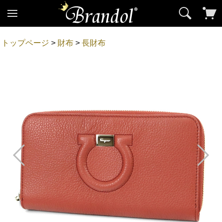
トップページ
>
財布
>
長財布