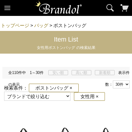
トップページ
>
バッグ
> ボストンバッグ
Item List
女性用ボストンバッグ の検索結果
全110件中 1～30件
安い順
高い順
新着順
表示件
の表示
数：
検索条件：
ボストンバッグ ×
女性用 ×