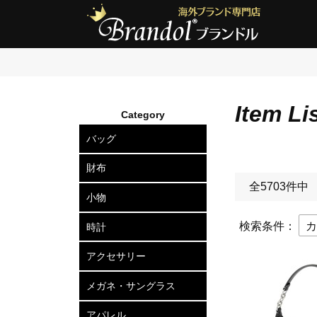
Item Li
Category
バッグ
ショルダーバッグ
2wayトートバッグ
トートバッグ
ボディバッグ
リュックサック
セカンドバッグ
ビジネスバッグ
アタッシュケース
ハードケース
ボストンバッグ
スーツケース
ビジネスキャリー
財布
全5703件中
長財布
二つ折り財布
三つ折り財布
小銭入れ
小物
カードケース
定期入れ
名刺入れ
キーケース
キーリング
ポーチ
ベルト
マネークリップ
ネクタイピン
カフスボタン
ウォレットチェーン
傘
検索条件：
時計
メンズ腕時計
レディース腕時計
アクセサリー
ピアス
ネックレス
ブレスレット
リング
ヘアアクセサリー
メガネ・サングラス
メガネフレーム
サングラス
アパレル