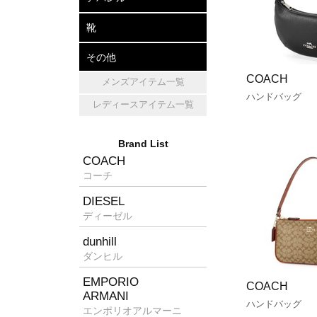
アパレル
帽子
マフラー・ショール
靴
レザーシューズ
パンプス
スニーカー
その他
COACH
メンズアイテム一覧
キッチン雑貨
ホームフレグランス
消臭グッズ
ハンドバッグ
レディースアイテム一覧
Brand List
COACH
コーチ
DIESEL
ディーゼル
dunhill
ダンヒル
EMPORIO
COACH
ARMANI
ハンドバッグ
エンポリオアルマーニ