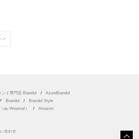
へ>
ンド専門店 Brandol
/
AzureBrandol
ング
Brandol
/
Brandol Style
（au Wowma!）
/
Amazon
い合わせ