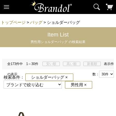
トップページ
>
バッグ
> ショルダーバッグ
Item List
男性用ショルダーバッグ の検索結果
全173件中 1～30件
安い順
高い順
新着順
表示件
の表示
数：
検索条件：
ショルダーバッグ ×
男性用 ×