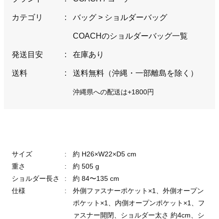
カテゴリ
:
バッグ
>
ショルダーバッグ
COACHのショルダーバッグ一覧
発送目安
:
在庫あり
送料
:
送料無料（沖縄・一部離島を除く）
沖縄県への配送は+1800円
サイズ
:
約 H26×W22×D5 cm
重さ
:
約 505 g
ショルダー長さ
:
約 84〜135 cm
仕様
:
外側ファスナーポケット×1、外側オープン
ポケット×1、内側オープンポケット×1、フ
ァスナー開閉、ショルダー太さ 約4cm、シ