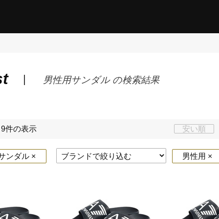
st
男性用サンダル の検索結果
～9件の表示
安い順
ンダル ×
男性用 