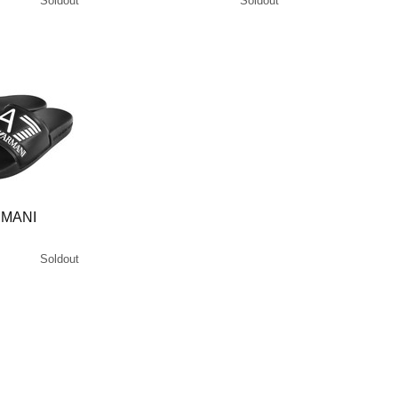
Soldout
Soldout
RMANI
Soldout