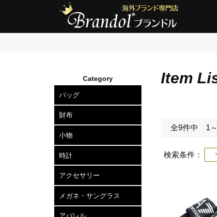
Item Li
Category
バッグ
ショルダーバッグ
2wayトートバッグ
トートバッグ
ボディバッグ
リュックサック
セカンドバッグ
ビジネスバッグ
アタッシュケース
ハードケース
ボストンバッグ
スーツケース
ビジネスキャリー
財布
全9件中 1
長財布
二つ折り財布
三つ折り財布
小銭入れ
小物
カードケース
定期入れ
名刺入れ
キーケース
キーリング
ポーチ
ベルト
マネークリップ
ネクタイピン
カフスボタン
ウォレットチェーン
傘
検索条件：
サ
時計
メンズ腕時計
レディース腕時計
アクセサリー
ピアス
ネックレス
ブレスレット
リング
ヘアアクセサリー
メガネ・サングラス
メガネフレーム
サングラス
アパレル