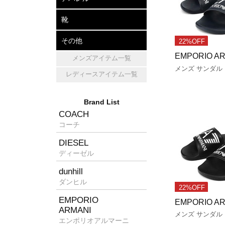
アパレル
帽子
マフラー・ショール
靴
レザーシューズ
パンプス
スニーカー
その他
22%OFF
EMPORIO A
メンズアイテム一覧
キッチン雑貨
ホームフレグランス
消臭グッズ
メンズ サンダル
レディースアイテム一覧
Brand List
COACH
コーチ
DIESEL
ディーゼル
dunhill
ダンヒル
22%OFF
EMPORIO
EMPORIO A
ARMANI
メンズ サンダル
エンポリオアルマーニ