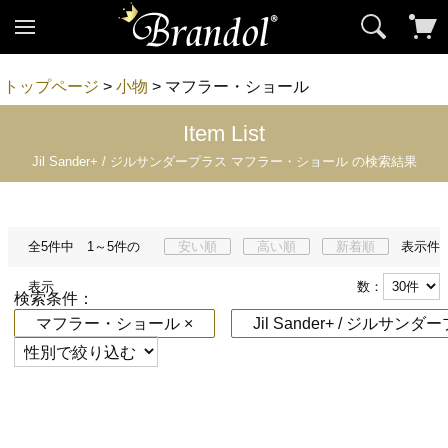
トップページ
>
小物
> マフラー・ショール
Item List
Jil Sander+ / ジルサンダープラス マフラー・ショール の検索結果
全5件中 1～5件の
安い順
高い順
新着順
表示件
表示
数：
検索条件：
マフラー・ショール ×
Jil Sander+ / ジルサン