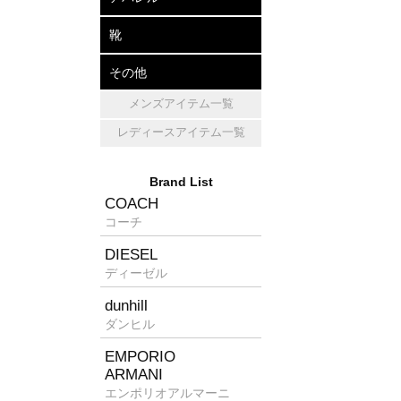
アパレル
帽子
マフラー・ショール
靴
レザーシューズ
パンプス
スニーカー
その他
メンズアイテム一覧
キッチン雑貨
ホームフレグランス
消臭グッズ
レディースアイテム一覧
Brand List
COACH
コーチ
DIESEL
ディーゼル
dunhill
ダンヒル
EMPORIO
ARMANI
エンポリオアルマーニ