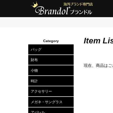
Item Li
Category
バッグ
ショルダーバッグ
2wayトートバッグ
トートバッグ
ボディバッグ
リュックサック
セカンドバッグ
ビジネスバッグ
アタッシュケース
ハードケース
ボストンバッグ
スーツケース
ビジネスキャリー
財布
現在、商品はご
長財布
二つ折り財布
三つ折り財布
小銭入れ
小物
カードケース
定期入れ
名刺入れ
キーケース
キーリング
ポーチ
ベルト
マネークリップ
ネクタイピン
カフスボタン
ウォレットチェーン
傘
時計
メンズ腕時計
レディース腕時計
アクセサリー
ピアス
ネックレス
ブレスレット
リング
ヘアアクセサリー
メガネ・サングラス
メガネフレーム
サングラス
アパレル