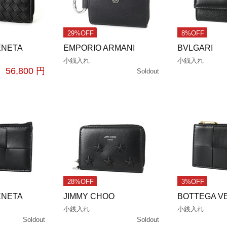
29%OFF
8%OFF
ENETA
EMPORIO ARMANI
BVLGARI
小銭入れ
小銭入れ
56,800 円
Soldout
28%OFF
3%OFF
ENETA
JIMMY CHOO
BOTTEGA V
小銭入れ
小銭入れ
Soldout
Soldout