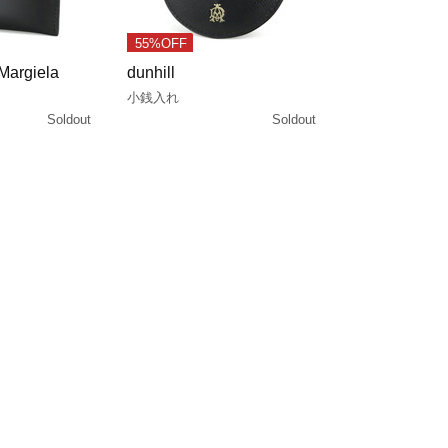
55%OFF
Margiela
dunhill
小銭入れ
Soldout
Soldout