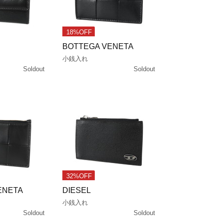
18%OFF
BOTTEGA VENETA
小銭入れ
Soldout
Soldout
32%OFF
ENETA
DIESEL
小銭入れ
Soldout
Soldout