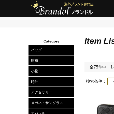
Item Li
Category
バッグ
ショルダーバッグ
2wayトートバッグ
トートバッグ
ボディバッグ
リュックサック
セカンドバッグ
ビジネスバッグ
アタッシュケース
ハードケース
ボストンバッグ
スーツケース
ビジネスキャリー
財布
全75件中 1
長財布
二つ折り財布
三つ折り財布
小銭入れ
小物
カードケース
定期入れ
名刺入れ
キーケース
キーリング
ポーチ
ベルト
マネークリップ
ネクタイピン
カフスボタン
ウォレットチェーン
傘
検索条件：
小
時計
メンズ腕時計
レディース腕時計
アクセサリー
ピアス
ネックレス
ブレスレット
リング
ヘアアクセサリー
メガネ・サングラス
メガネフレーム
サングラス
アパレル