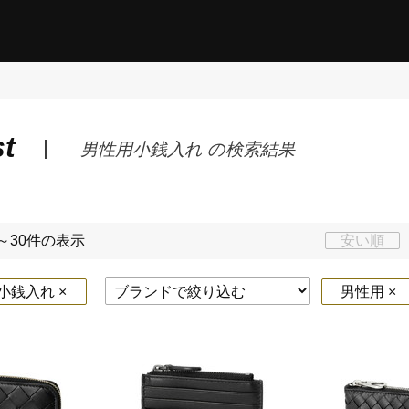
st
男性用小銭入れ の検索結果
～30件の表示
安い順
銭入れ ×
男性用 