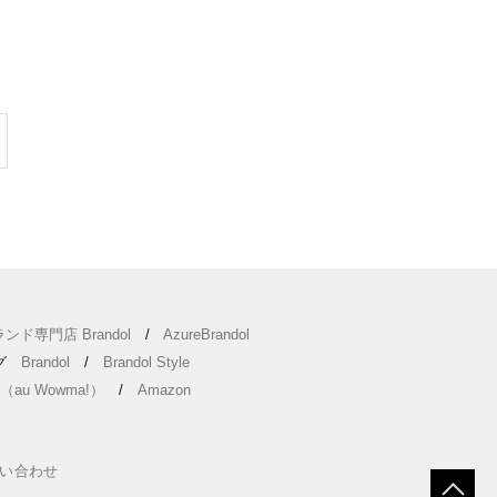
ンド専門店 Brandol
/
AzureBrandol
ング
Brandol
/
Brandol Style
（au Wowma!）
/
Amazon
い合わせ