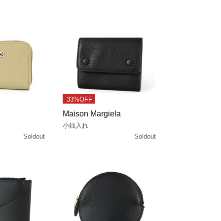
33%OFF
Maison Margiela
小銭入れ
Soldout
Soldout