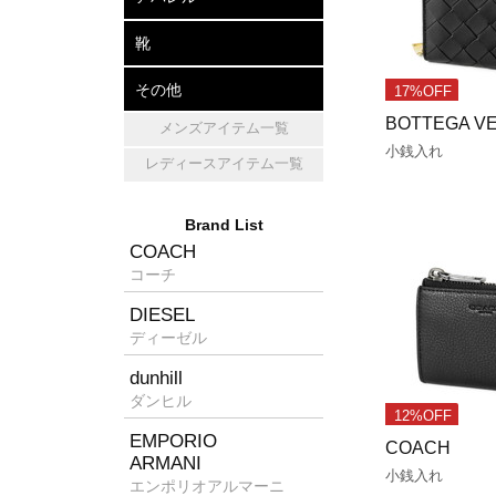
アパレル
帽子
マフラー・ショール
靴
レザーシューズ
パンプス
スニーカー
その他
17%OFF
BOTTEGA V
メンズアイテム一覧
キッチン雑貨
ホームフレグランス
消臭グッズ
小銭入れ
レディースアイテム一覧
Brand List
COACH
コーチ
DIESEL
ディーゼル
dunhill
ダンヒル
12%OFF
EMPORIO
COACH
ARMANI
小銭入れ
エンポリオアルマーニ