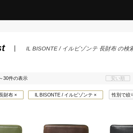
st
IL BISONTE / イルビゾンテ 長財布 の
～30件の表示
安い順
財布 ×
IL BISONTE / イルビゾンテ ×