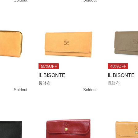
Soldout
Soldout
55%OFF
48%OFF
IL BISONTE
IL BISONTE
長財布
長財布
Soldout
Soldout