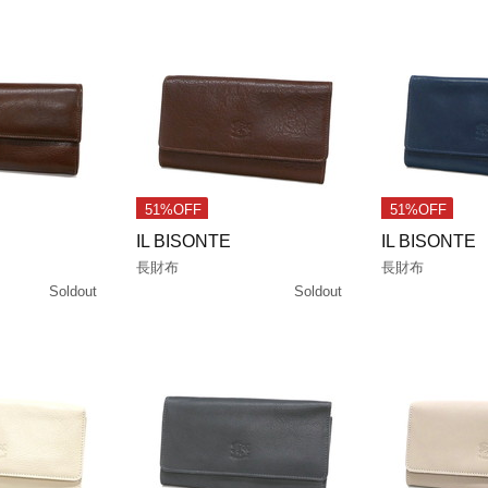
51%OFF
51%OFF
IL BISONTE
IL BISONTE
長財布
長財布
Soldout
Soldout