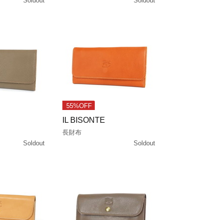
Soldout
Soldout
55%OFF
IL BISONTE
長財布
Soldout
Soldout