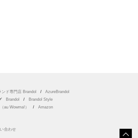
ンド専門店 Brandol
/
AzureBrandol
ング
Brandol
/
Brandol Style
（au Wowma!）
/
Amazon
い合わせ