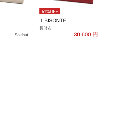
51%OFF
IL BISONTE
長財布
30,600 円
Soldout