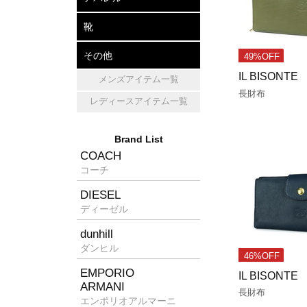
アパレル
帽子
マフラー・ショール
靴
レザーシューズ
パンプス
スニーカー
その他
49%OFF
IL BISONTE
メンズアイテム一覧
キッチン雑貨
ホームフレグランス
消臭グッズ
長財布
レディースアイテム一覧
Brand List
COACH
コーチ
DIESEL
ディーゼル
dunhill
ダンヒル
46%OFF
EMPORIO
IL BISONTE
ARMANI
長財布
エンポリオアルマーニ