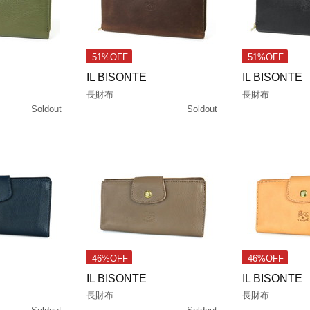
51%OFF
51%OFF
IL BISONTE
IL BISONTE
長財布
長財布
Soldout
Soldout
46%OFF
46%OFF
IL BISONTE
IL BISONTE
長財布
長財布