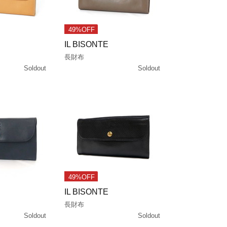
49%OFF
IL BISONTE
長財布
Soldout
Soldout
49%OFF
IL BISONTE
長財布
Soldout
Soldout