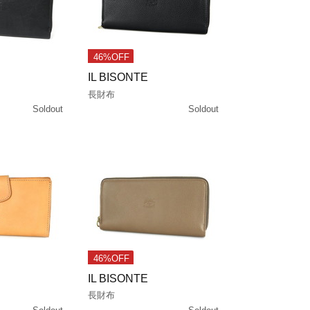
46%OFF
IL BISONTE
長財布
Soldout
Soldout
46%OFF
IL BISONTE
長財布