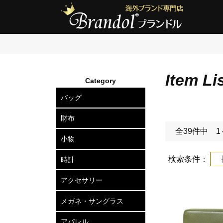
Item Li
Category
バッグ
ショルダーバッグ
2wayトートバッグ
トートバッグ
ボディバッグ
リュックサック
セカンドバッグ
ビジネスバッグ
アタッシュケース
ハードケース
ボストンバッグ
スーツケース
ビジネスキャリー
財布
全39件中 1
長財布
二つ折り財布
三つ折り財布
小銭入れ
小物
カードケース
定期入れ
名刺入れ
キーケース
キーリング
ポーチ
ベルト
マネークリップ
ネクタイピン
カフスボタン
ウォレットチェーン
傘
検索条件：
長
時計
メンズ腕時計
レディース腕時計
アクセサリー
ピアス
ネックレス
ブレスレット
リング
ヘアアクセサリー
メガネ・サングラス
メガネフレーム
サングラス
アパレル