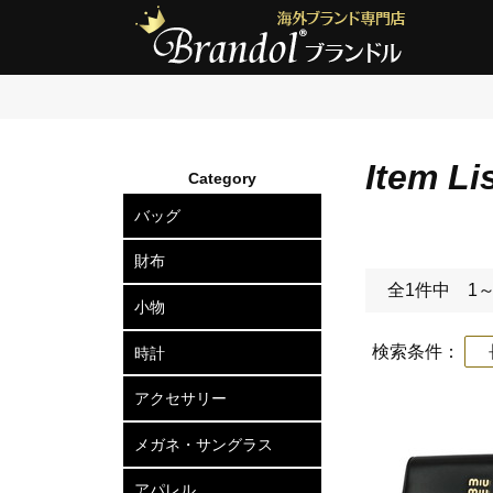
Item Li
Category
バッグ
ショルダーバッグ
2wayトートバッグ
トートバッグ
ボディバッグ
リュックサック
セカンドバッグ
ビジネスバッグ
アタッシュケース
ハードケース
ボストンバッグ
スーツケース
ビジネスキャリー
財布
全1件中 1
長財布
二つ折り財布
三つ折り財布
小銭入れ
小物
カードケース
定期入れ
名刺入れ
キーケース
キーリング
ポーチ
ベルト
マネークリップ
ネクタイピン
カフスボタン
ウォレットチェーン
傘
検索条件：
長
時計
メンズ腕時計
レディース腕時計
アクセサリー
ピアス
ネックレス
ブレスレット
リング
ヘアアクセサリー
メガネ・サングラス
メガネフレーム
サングラス
アパレル