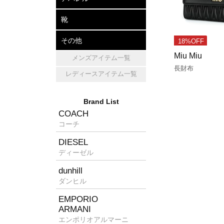
アパレル
帽子
マフラー・ショール
靴
レザーシューズ
パンプス
スニーカー
その他
18%OFF
Miu Miu
メンズアイテム一覧
キッチン雑貨
ホームフレグランス
消臭グッズ
長財布
レディースアイテム一覧
Brand List
COACH
コーチ
DIESEL
ディーゼル
dunhill
ダンヒル
EMPORIO
ARMANI
エンポリオアルマーニ