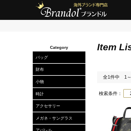
Item Li
Category
バッグ
ショルダーバッグ
2wayトートバッグ
トートバッグ
ボディバッグ
リュックサック
セカンドバッグ
ビジネスバッグ
アタッシュケース
ハードケース
ボストンバッグ
スーツケース
ビジネスキャリー
財布
全1件中 1
長財布
二つ折り財布
三つ折り財布
小銭入れ
小物
カードケース
定期入れ
名刺入れ
キーケース
キーリング
ポーチ
ベルト
マネークリップ
ネクタイピン
カフスボタン
ウォレットチェーン
傘
検索条件：
2
時計
メンズ腕時計
レディース腕時計
アクセサリー
ピアス
ネックレス
ブレスレット
リング
ヘアアクセサリー
メガネ・サングラス
メガネフレーム
サングラス
アパレル