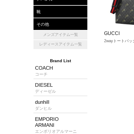
アパレル
帽子
マフラー・ショール
靴
レザーシューズ
パンプス
スニーカー
その他
GUCCI
メンズアイテム一覧
キッチン雑貨
ホームフレグランス
消臭グッズ
2wayトートバッ
レディースアイテム一覧
Brand List
COACH
コーチ
DIESEL
ディーゼル
dunhill
ダンヒル
EMPORIO
ARMANI
エンポリオアルマーニ