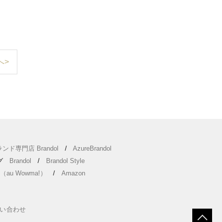
へ>
ンド専門店 Brandol
/
AzureBrandol
ング
Brandol
/
Brandol Style
（au Wowma!）
/
Amazon
い合わせ