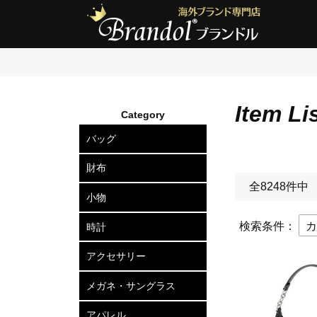
Item Li
Category
バッグ
ショルダーバッグ
2wayトートバッグ
トートバッグ
ボディバッグ
リュックサック
セカンドバッグ
ビジネスバッグ
アタッシュケース
ハードケース
ボストンバッグ
スーツケース
ビジネスキャリー
財布
全8248件中
長財布
二つ折り財布
三つ折り財布
小銭入れ
小物
カードケース
定期入れ
名刺入れ
キーケース
キーリング
ポーチ
ベルト
マネークリップ
ネクタイピン
カフスボタン
ウォレットチェーン
傘
検索条件：
時計
メンズ腕時計
レディース腕時計
アクセサリー
ピアス
ネックレス
ブレスレット
リング
ヘアアクセサリー
メガネ・サングラス
メガネフレーム
サングラス
アパレル