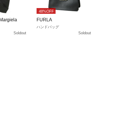
48%OFF
Margiela
FURLA
ハンドバッグ
Soldout
Soldout