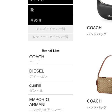
アパレル
帽子
マフラー・ショール
靴
レザーシューズ
パンプス
スニーカー
その他
COACH
メンズアイテム一覧
キッチン雑貨
ホームフレグランス
消臭グッズ
ハンドバッグ
レディースアイテム一覧
Brand List
COACH
コーチ
DIESEL
ディーゼル
dunhill
ダンヒル
EMPORIO
COACH
ARMANI
ハンドバッグ
エンポリオアルマーニ