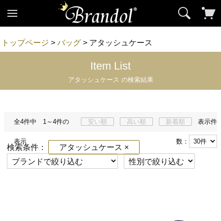
トップページ
>
バッグ
> アタッシュケース
Item List
アタッシュケース の検索結果
全4件中 1～4件の
安い順
高い順
新着順
表示件
表示
数：
検索条件：
アタッシュケース ×