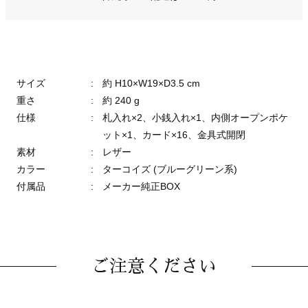
サイズ
:
約 H10×W19×D3.5 cm
重さ
:
約 240 g
仕様
:
札入れ×2、小銭入れ×1、内側オープンポケ
ット×1、カード×16、金具式開閉
素材
:
レザー
カラー
:
ターコイズ (ブルーグリーン系)
付属品
:
メーカー純正BOX
ご注意ください