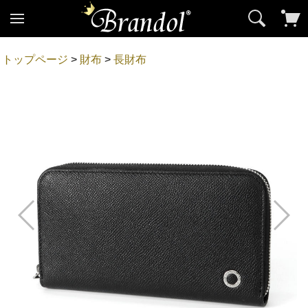
トップページ
>
財布
>
長財布