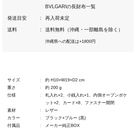
BVLGARIの長財布一覧
発送目安
:
再入荷未定
送料
:
送料無料（沖縄・一部離島を除く）
沖縄県への配送は+1800円
サイズ
:
約 H10×W19×D2 cm
重さ
:
約 200 g
仕様
:
札入れ×2、小銭入れ×1、内側オープンポケ
ット×2、カード×8、ファスナー開閉
素材
:
レザー
カラー
:
ブラック×ブルー (黒)
付属品
:
メーカー純正BOX