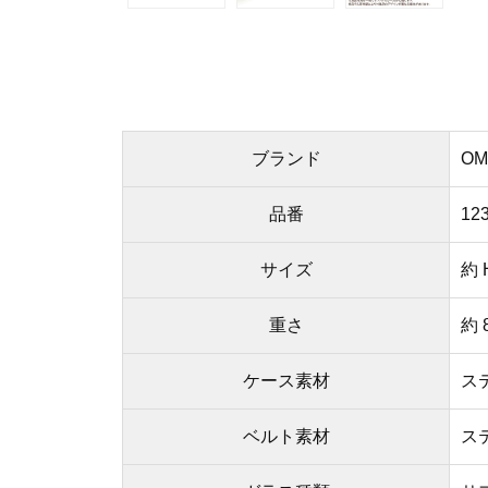
ブランド
OM
品番
123
サイズ
約 
重さ
約 
ケース素材
ス
ベルト素材
ス