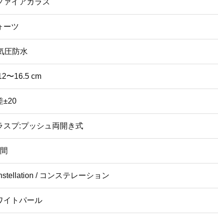
ファイアガラス
ォーツ
0気圧防水
12〜16.5 cm
±20
ラスプ:プッシュ両開き式
年間
nstellation / コンステレーション
ワイトパール