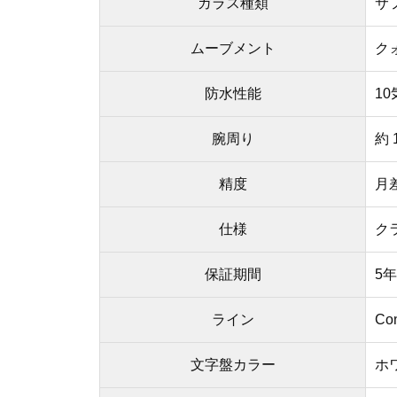
ガラス種類
サ
ムーブメント
ク
防水性能
1
腕周り
約 
精度
月差
仕様
ク
保証期間
5
ライン
Co
文字盤カラー
ホ