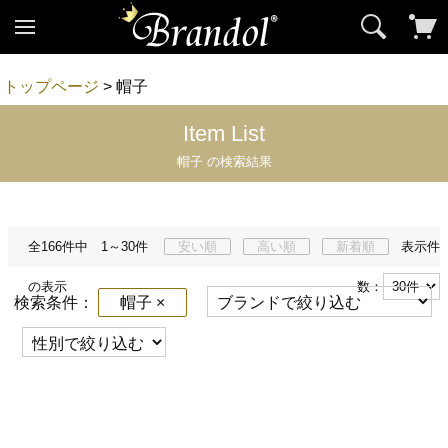
トップページ
> 帽子
Item List
帽子 の検索結果
全166件中 1～30件
安い順
高い順
新着順
表示件
の表示
数：
検索条件：
帽子 ×