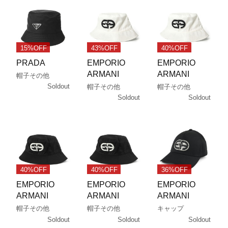
15%OFF
43%OFF
40%OFF
PRADA
EMPORIO
EMPORIO
ARMANI
ARMANI
帽子その他
Soldout
帽子その他
帽子その他
Soldout
Soldout
40%OFF
40%OFF
36%OFF
EMPORIO
EMPORIO
EMPORIO
ARMANI
ARMANI
ARMANI
帽子その他
帽子その他
キャップ
Soldout
Soldout
Soldout