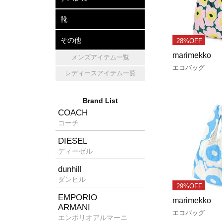
アパレル
帽子
マフラー・ショール
靴
レザーシューズ
パンプス
スニーカー
その他
28%OFF
marimekko
メンズアイテム一覧
キッチン雑貨
ホームフレグランス
消臭グッズ
エコバッグ
レディースアイテム一覧
Brand List
COACH
コーチ
DIESEL
ディーゼル
dunhill
ダンヒル
29%OFF
EMPORIO
marimekko
ARMANI
エコバッグ
エンポリオアルマーニ