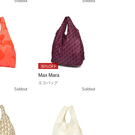
Soldout
Soldout
36%OFF
Max Mara
エコバッグ
Soldout
Soldout