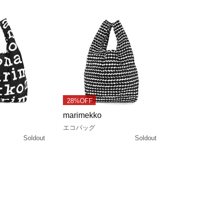
28%OFF
marimekko
エコバッグ
Soldout
Soldout