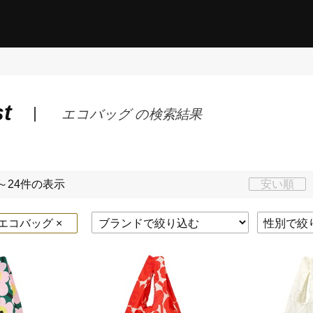
st
エコバッグ の検索結果
～24件の表示
安い順
コバッグ ×