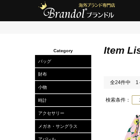
Item Li
Category
バッグ
ショルダーバッグ
2wayトートバッグ
トートバッグ
ボディバッグ
リュックサック
セカンドバッグ
ビジネスバッグ
アタッシュケース
ハードケース
ボストンバッグ
スーツケース
ビジネスキャリー
財布
全24件中 1
長財布
二つ折り財布
三つ折り財布
小銭入れ
小物
カードケース
定期入れ
名刺入れ
キーケース
キーリング
ポーチ
ベルト
マネークリップ
ネクタイピン
カフスボタン
ウォレットチェーン
傘
検索条件：
エ
時計
メンズ腕時計
レディース腕時計
アクセサリー
ピアス
ネックレス
ブレスレット
リング
ヘアアクセサリー
メガネ・サングラス
メガネフレーム
サングラス
アパレル