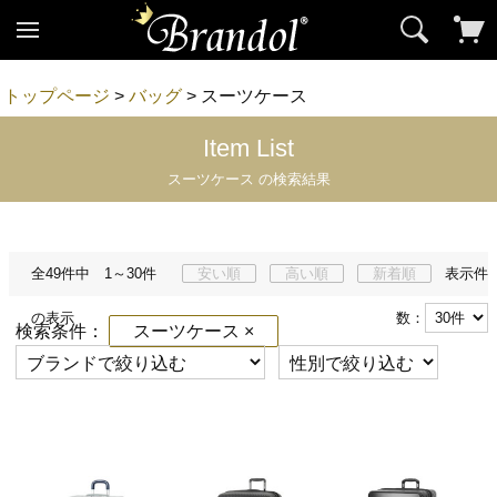
トップページ
>
バッグ
> スーツケース
Item List
スーツケース の検索結果
全49件中 1～30件
安い順
高い順
新着順
表示件
の表示
数：
検索条件：
スーツケース ×