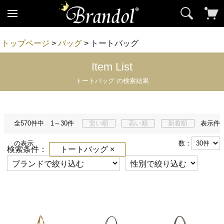
トップページ
>
バッグ
> トートバッグ
Item List
トートバッグ の検索結果
全570件中 1～30件
安い順
高い順
新着順
表示件
の表示
数：
検索条件：
トートバッグ ×