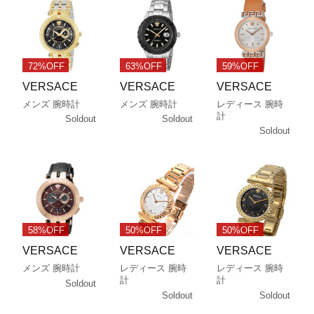
72%OFF
63%OFF
59%OFF
VERSACE
VERSACE
VERSACE
メンズ 腕時計
メンズ 腕時計
レディース 腕時
計
Soldout
Soldout
Soldout
58%OFF
50%OFF
50%OFF
VERSACE
VERSACE
VERSACE
メンズ 腕時計
レディース 腕時
レディース 腕時
計
計
Soldout
Soldout
Soldout