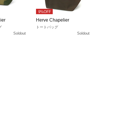
9%OFF
ier
Herve Chapelier
グ
トートバッグ
Soldout
Soldout