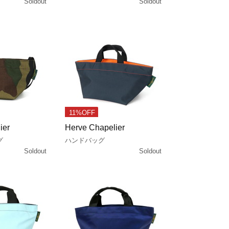
Soldout
Soldout
11%OFF
ier
Herve Chapelier
グ
ハンドバッグ
Soldout
Soldout