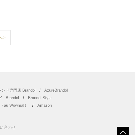
へ>
ンド専門店 Brandol
/
AzureBrandol
ング
Brandol
/
Brandol Style
（au Wowma!）
/
Amazon
い合わせ