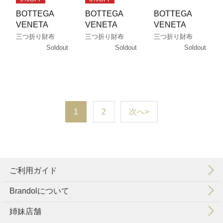
BOTTEGA
BOTTEGA
BOTTEGA
VENETA
VENETA
VENETA
三つ折り財布
三つ折り財布
三つ折り財布
Soldout
Soldout
Soldout
1
2
次へ>
ご利用ガイド
Brandolについて
会社概要
特定商取引法に基づく表示
利用規約
個人情報保護方針
姉妹店舗