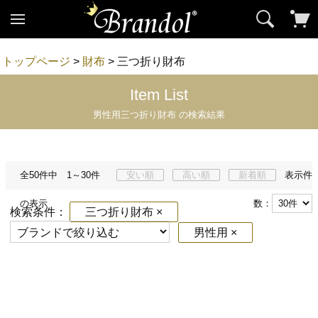
トップページ
>
財布
> 三つ折り財布
Item List
男性用三つ折り財布 の検索結果
全50件中 1～30件
安い順
高い順
新着順
表示件
の表示
数：
検索条件：
三つ折り財布 ×
男性用 ×