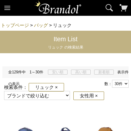
トップページ
>
バッグ
> リュック
Item List
リュック の検索結果
全129件中 1～30件
安い順
高い順
新着順
表示件
の表示
数：
検索条件：
リュック ×
女性用 ×