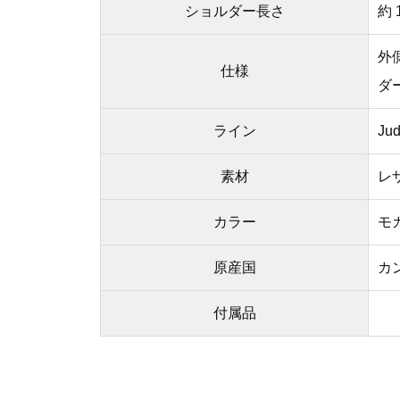
ショルダー長さ
約 
外
仕様
ダ
ライン
Jud
素材
レ
カラー
モ
原産国
カ
付属品