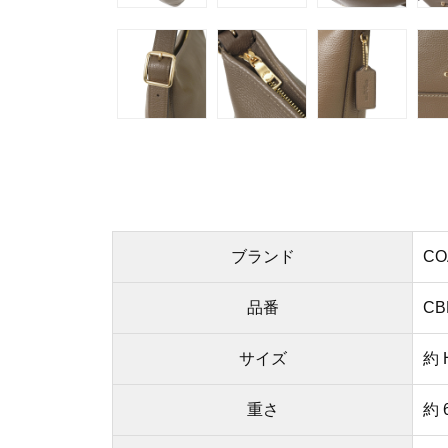
ブランド
CO
品番
CB
サイズ
約 
重さ
約 