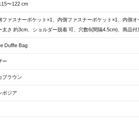
115〜122 cm
側ファスナーポケット×1、内側ファスナーポケット×1、内側オ
ー太さ 約3cm、ショルダー脱着 可、穴数6(間隔4.5cm)、商品付
e Duffle Bag
ザー
カブラウン
ンボジア