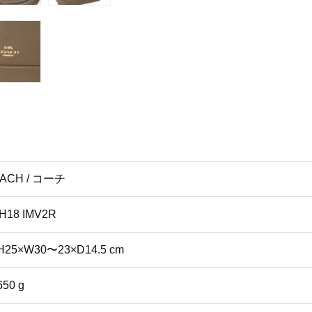
ACH / コーチ
H18 IMV2R
H25×W30〜23×D14.5 cm
650 g