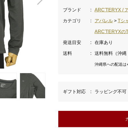
ブランド
:
ARC'TERYX 
カテゴリ
:
アパレル
>
Tシ
ARC'TERYX
発送目安
:
在庫あり
送料
:
送料無料（沖縄
沖縄県への配送は+
ギフト対応
:
ラッピング不可