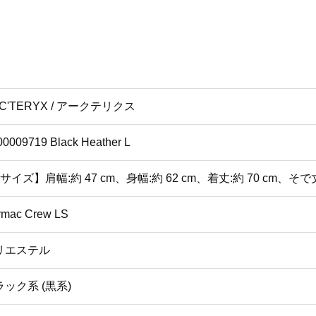
C'TERYX / アークテリクス
0009719 Black Heather L
サイズ】肩幅:約 47 cm、身幅:約 62 cm、着丈:約 70 cm、そで丈:約
rmac Crew LS
リエステル
ック系 (黒系)