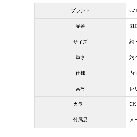
ブランド
Ca
品番
31
サイズ
約 
重さ
約 
仕様
内
素材
レ
カラー
CK
付属品
メ