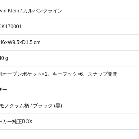
lvin Klein / カルバンクライン
CK170001
H6×W9.5×D1.5 cm
40 g
側オープンポケット×1、キーフック×6、スナップ開閉
ザー
モノグラム柄 / ブラック (黒)
ーカー純正BOX