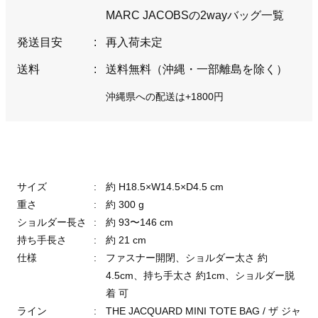
MARC JACOBSの2wayバッグ一覧
発送目安
:
再入荷未定
送料
:
送料無料（沖縄・一部離島を除く）
沖縄県への配送は+1800円
サイズ
:
約 H18.5×W14.5×D4.5 cm
重さ
:
約 300 g
ショルダー長さ
:
約 93〜146 cm
持ち手長さ
:
約 21 cm
仕様
:
ファスナー開閉、ショルダー太さ 約
4.5cm、持ち手太さ 約1cm、ショルダー脱
着 可
ライン
:
THE JACQUARD MINI TOTE BAG / ザ ジャ