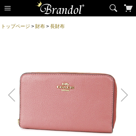
トップページ
>
財布
>
長財布