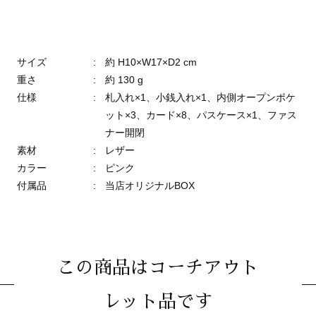
サイズ
:
約 H10×W17×D2 cm
重さ
:
約 130 g
仕様
:
札入れ×1、小銭入れ×1、内側オープンポケ
ット×3、カード×8、パスケース×1、ファス
ナー開閉
素材
:
レザー
カラー
:
ピンク
付属品
:
当店オリジナルBOX
この商品はコーチアウト
レット品です