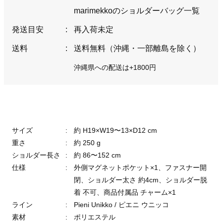
marimekkoのショルダーバッグ一覧
発送目安
:
再入荷未定
送料
:
送料無料（沖縄・一部離島を除く）
沖縄県への配送は+1800円
サイズ
:
約 H19×W19〜13×D12 cm
重さ
:
約 250 g
ショルダー長さ
:
約 86〜152 cm
仕様
:
外側マグネットポケット×1、ファスナー開
閉、ショルダー太さ 約4cm、ショルダー脱
着 不可、商品付属品 チャーム×1
ライン
:
Pieni Unikko / ピエニ ウニッコ
素材
:
ポリエステル