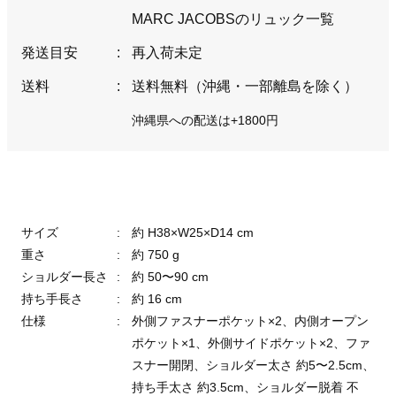
MARC JACOBSのリュック一覧
発送目安
:
再入荷未定
送料
:
送料無料（沖縄・一部離島を除く）
沖縄県への配送は+1800円
サイズ
:
約 H38×W25×D14 cm
重さ
:
約 750 g
ショルダー長さ
:
約 50〜90 cm
持ち手長さ
:
約 16 cm
仕様
:
外側ファスナーポケット×2、内側オープン
ポケット×1、外側サイドポケット×2、ファ
スナー開閉、ショルダー太さ 約5〜2.5cm、
持ち手太さ 約3.5cm、ショルダー脱着 不