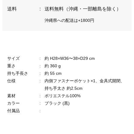
送料
:
送料無料（沖縄・一部離島を除く）
沖縄県への配送は+1800円
サイズ
:
約 H28×W36〜38×D29 cm
重さ
:
約 360 g
持ち手長さ
:
約 55 cm
仕様
:
内側ファスナーポケット×1、金具式開閉、
持ち手太さ 約2.5cm
素材
:
ポリエステル100%
カラー
:
ブラック (黒)
付属品
: