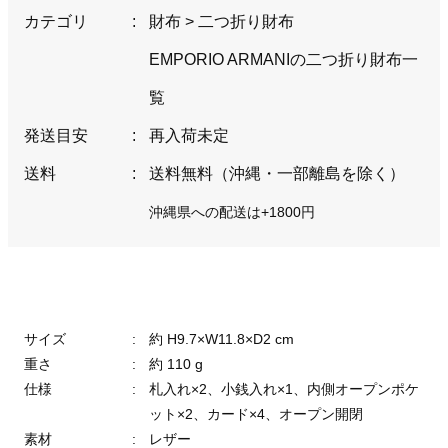
カテゴリ
:
財布
>
二つ折り財布
EMPORIO ARMANIの二つ折り財布一
覧
発送目安
:
再入荷未定
送料
:
送料無料（沖縄・一部離島を除く）
沖縄県への配送は+1800円
サイズ
:
約 H9.7×W11.8×D2 cm
重さ
:
約 110 g
仕様
:
札入れ×2、小銭入れ×1、内側オープンポケ
ット×2、カード×4、オープン開閉
素材
:
レザー