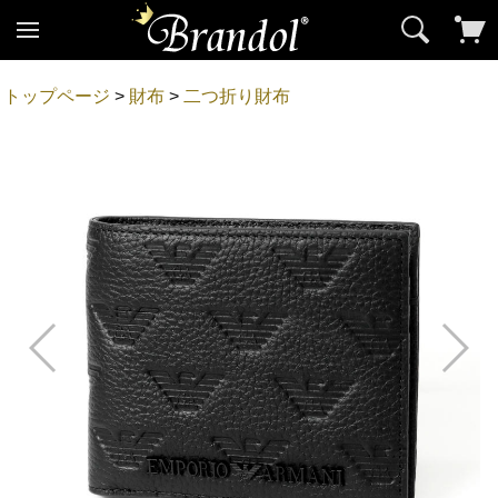
トップページ
>
財布
>
二つ折り財布