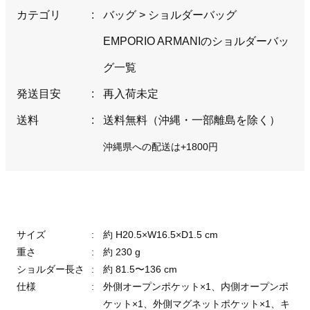
カテゴリ
:
バッグ
>
ショルダーバッグ
EMPORIO ARMANIのショルダーバッ
グ一覧
発送目安
:
再入荷未定
送料
:
送料無料（沖縄・一部離島を除く）
沖縄県への配送は+1800円
サイズ
:
約 H20.5×W16.5×D1.5 cm
重さ
:
約 230 g
ショルダー長さ
:
約 81.5〜136 cm
仕様
:
外側オープンポケット×1、内側オープンポ
ケット×1、外側マグネットポケット×1、キ